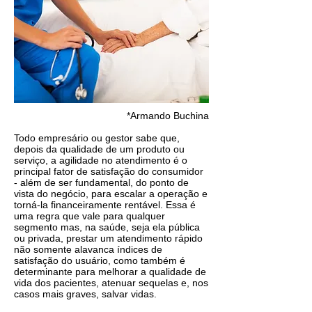
‌‌*Armando‌ ‌Buchina‌
Todo‌ ‌empresário‌ ‌ou gestor sabe‌ ‌que,‌
‌depois‌ ‌da‌ ‌qualidade de um produto ou
serviço,‌ ‌a‌ ‌agilidade‌ ‌no‌‌ atendimento‌ ‌é‌ ‌o‌
‌principal‌ ‌fator‌ ‌de‌ ‌satisfação‌ ‌do‌ ‌consumidor
- ‌além‌ ‌de‌ ‌ser‌ ‌fundamental‌, ‌do‌ ‌ponto‌ ‌de‌‌
vista‌ ‌do‌ ‌negócio,‌ para‌ ‌escalar‌ ‌a‌ ‌operação‌ ‌e‌
‌torná-la‌ ‌financeiramente‌ ‌rentável.‌ ‌Essa é
uma regra que vale para ‌qualquer‌
‌segmento‌ ‌mas,‌ ‌na‌ ‌saúde,‌ ‌seja‌ ‌ela‌ ‌pública‌
‌ou‌ ‌privada,‌ ‌prestar‌ ‌um‌ ‌atendimento‌ rápido‌
‌não‌ ‌somente‌ ‌alavanca‌ ‌índices‌ ‌de‌
‌satisfação‌ ‌do‌ ‌usuário,‌ ‌como‌ ‌também‌ ‌é‌
‌determinante‌ ‌para‌‌ melhorar‌ ‌a‌ ‌qualidade‌ ‌de‌
‌vida‌ ‌dos‌ ‌pacientes, atenuar ‌sequelas‌ ‌e‌, nos
casos mais graves, ‌salvar‌ ‌vidas.‌