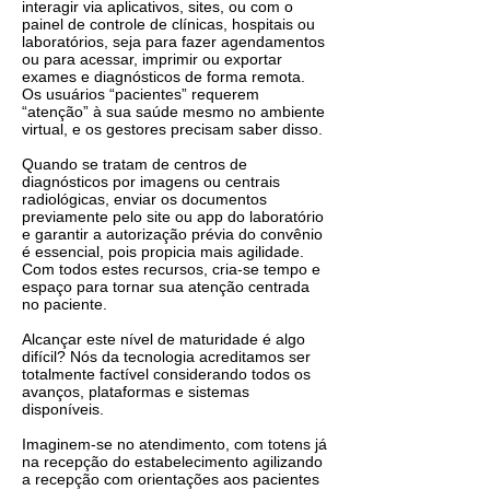
‌interagir‌ ‌via‌ ‌aplicativos,‌ ‌sites,‌ ‌ou‌ ‌com‌ ‌o‌
‌painel‌ ‌de‌ ‌controle‌ ‌de‌ ‌clínicas,‌ ‌hospitais‌ ‌ou‌
‌laboratórios, seja‌ ‌para‌ ‌fazer agendamentos‌
‌ou‌ ‌para acessar,‌ ‌imprimir‌ ‌ou‌ ‌exportar‌
‌exames‌ ‌e‌ ‌diagnósticos‌ ‌de‌ ‌forma‌ ‌remota.
Os‌ ‌usuários‌ “pacientes”‌ requerem‌
‌“atenção”‌ ‌à‌ ‌sua‌ ‌saúde‌ ‌mesmo‌ no ambiente
‌virtual, e os gestores precisam saber disso.
Quando‌ ‌se‌ ‌tratam‌ ‌de‌ ‌centros‌ ‌de‌
‌diagnósticos‌ ‌por‌ ‌imagens‌ ‌ou‌ ‌centrais‌
‌radiológicas,‌ ‌enviar‌ ‌os‌ documentos‌
‌previamente‌ ‌pelo‌ ‌site‌ ‌ou‌ ‌app‌ ‌do‌ ‌laboratório‌
‌e‌ ‌garantir‌ ‌a‌ ‌autorização‌ ‌prévia‌ ‌do‌ ‌convênio‌
‌é‌ ‌essencial‌, ‌pois‌ ‌propicia‌ ‌mais‌ ‌agilidade.‌
‌Com‌ ‌todos‌ ‌estes‌ ‌recursos,‌ ‌cria-se‌ ‌tempo‌ ‌e‌
‌espaço‌ ‌para‌ ‌tornar‌ ‌sua‌ ‌atenção‌ ‌centrada‌
‌no‌ ‌paciente.‌
Alcançar este nível de maturidade é algo
difícil?‌ ‌Nós‌ ‌da‌ ‌tecnologia‌ ‌acreditamos‌ ‌ser‌
‌totalmente‌ ‌factível‌ ‌considerando‌ ‌todos‌ ‌os‌
‌avanços,‌ ‌plataformas‌ ‌e‌ ‌sistemas‌
disponíveis.‌
Imaginem-se‌ ‌no‌ ‌atendimento,‌ ‌com‌ ‌‌totens‌ ‌já‌
‌na‌ ‌recepção‌ ‌do‌ ‌estabelecimento‌ ‌agilizando‌
‌a‌ ‌recepção‌‌ com‌ ‌orientações‌ ‌aos‌ ‌pacientes‌