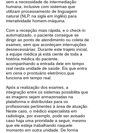
‌sem‌ ‌a‌ ‌necessidade‌ ‌de‌ ‌intermediação‌
‌humana,‌ ‌inclusive‌ ‌com‌ ‌sistemas ‌que‌
‌utilizam‌ ‌processamento‌ ‌de‌ ‌linguagem‌
‌natural‌ ‌(NLP,‌ ‌na‌ ‌sigla‌ ‌em‌ ‌inglês)‌ ‌para‌
‌interatividade‌ homem-máquina.‌
Com‌ ‌a‌ ‌recepção‌ ‌mais‌ ‌rápida,‌ ‌e‌ ‌o‌ ‌check-in‌
‌automatizado,‌ ‌o‌ ‌paciente‌ ‌consegue‌ ‌se‌
‌dirigir‌ ‌ao‌ ‌ponto‌ ‌de‌ atendimento‌ ‌ou‌ ‌coleta‌ ‌de‌
‌exames,‌ ‌sem‌ ‌que‌ ‌aconteçam‌ ‌interrupções‌
‌desnecessárias.‌ ‌Durante‌ ‌este‌ trajeto‌ ‌inicial,‌
‌a‌ ‌equipe‌ ‌médica‌ ‌já‌ ‌está‌ ‌ciente‌ ‌de‌ ‌toda‌ ‌a‌
‌história‌ ‌médica‌ ‌do‌ ‌paciente,
‌acompanhando‌ ‌a‌ entrada‌ ‌dele‌ ‌em‌ ‌tempo‌
‌real‌ ‌nesta‌ ‌unidade‌ ‌de‌ ‌saúde.‌ ‌Eis‌ ‌que‌ ‌entra‌
‌em‌ ‌cena‌ ‌o‌ ‌prontuário‌ ‌eletrônico‌,‌que‌
‌funciona‌ ‌em‌ ‌tempo‌ ‌real.‌
Após‌ ‌a‌ ‌realização‌ ‌dos‌ ‌exames,‌ a
integração entre os sistemas possibilita que
as imagens sejam armazenadas na‌
‌plataforma‌ ‌e‌ ‌distribuídas‌ ‌para‌ ‌os‌
‌profissionais‌ ‌pertinentes‌ ‌à‌ ‌área‌ ‌de‌ ‌atuação.‌
Neste‌ ‌caso,‌ ‌o‌ ‌médico‌ ‌especialista‌ ‌em‌
‌radiologia,‌ ‌por‌ ‌exemplo,‌ ‌pode‌ ‌ser‌ ‌avisado‌
‌caso‌ ‌haja‌ ‌uma‌ ‌prioridade‌ ‌a‌ ‌seguir,‌ ‌mesmo‌
‌que‌ ‌ele‌ ‌esteja‌ ‌trabalhando‌ ‌naquele‌
‌momento‌ ‌em‌ ‌outra‌ ‌unidade.‌ ‌De‌ ‌forma‌