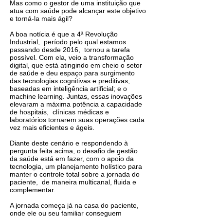
Mas‌ ‌como‌ ‌o‌ ‌gestor‌ ‌de‌ ‌uma‌ ‌instituição‌ ‌que‌
‌atua‌ ‌com‌ ‌saúde‌ ‌pode‌ ‌alcançar‌ ‌este‌ ‌objetivo
e torná-la mais ágil?‌
‌A‌ ‌boa‌ ‌notícia‌ ‌é‌ ‌que‌ ‌a‌ ‌4ª‌ ‌Revolução‌
‌Industrial, ‌ ‌período‌ ‌pelo‌ ‌qual‌ ‌estamos‌
‌passando‌ ‌desde‌ ‌2016, ‌ ‌tornou‌ a tarefa
possível. ‌Com ela, veio a‌ ‌transformação‌
‌digital‌, que está‌ ‌atingindo‌ ‌em cheio o‌ ‌setor‌
‌de‌ ‌saúde‌ e deu espaço para ‌‌surgimento‌
‌das‌ ‌tecnologias‌ ‌cognitivas‌ ‌e‌ ‌preditivas, ‌
baseadas‌ ‌em‌ ‌inteligência‌ artificial‌; ‌e‌ ‌‌o
machine‌ ‌learning. Juntas, essas inovações
elevaram ‌a‌ ‌máxima‌ ‌potência a capacidade
de hospitais, ‌ ‌clínicas‌ ‌médicas‌ ‌e‌
‌laboratórios‌ ‌tornarem ‌suas‌ ‌operações‌ ‌cada‌
‌vez‌ ‌mais‌ ‌eficientes e ágeis. ‌
Diante deste cenário e respondendo à
pergunta feita acima, o ‌desafio‌ ‌de‌ ‌gestão‌
‌da‌ ‌saúde‌ ‌está‌ ‌em‌ fazer‌, com o apoio da
tecnologia, ‌um‌ ‌planejamento‌ ‌holístico‌ ‌para‌
‌manter‌ ‌o‌ ‌controle‌ ‌total‌ ‌sobre‌ ‌a‌ ‌jornada‌ ‌do‌
‌paciente, ‌ ‌de‌ ‌maneira‌ ‌multicanal, ‌fluida‌ ‌e‌
‌complementar.‌
‌A‌ ‌jornada‌ ‌começa‌ ‌já‌ ‌na‌ ‌casa‌ ‌do‌ ‌paciente,
‌onde‌ ‌ele‌ ‌ou‌ ‌seu‌ ‌familiar‌ ‌conseguem‌