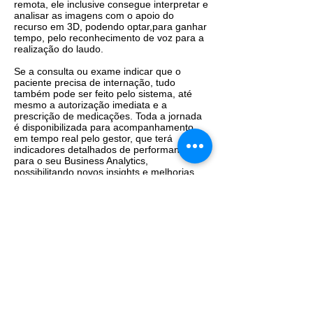
‌remota, ele‌ ‌inclusive‌ ‌consegue‌ ‌interpretar‌ ‌e‌
‌analisar‌ ‌as‌ ‌imagens‌ ‌com‌ ‌o‌ ‌apoio‌ ‌do‌
‌recurso‌ ‌em‌ ‌3D,‌ ‌podendo‌ optar,‌‌para‌ ‌ganhar‌
‌tempo,‌ ‌pelo‌ ‌reconhecimento‌ ‌de‌ ‌voz‌ ‌para‌ ‌a‌
‌realização‌ ‌do‌ ‌laudo.‌ ‌
Se‌ ‌a‌ ‌consulta‌ ‌ou‌ ‌exame‌ ‌indicar‌ ‌que‌ ‌o‌
‌paciente‌ ‌precisa‌ ‌de‌ ‌internação,‌ ‌tudo‌
‌também‌ ‌pode‌ ‌ser‌ ‌feito‌ pelo‌ ‌sistema,‌ ‌até‌
‌mesmo‌ ‌a‌ ‌autorização‌ ‌imediata‌ ‌e‌ ‌a‌
‌prescrição‌ ‌de‌ ‌medicações.‌ ‌Toda‌ ‌a‌ ‌jornada‌
‌é‌ disponibilizada‌ ‌para‌ ‌acompanhamento‌
‌em‌ ‌tempo‌ ‌real‌ ‌pelo‌ ‌gestor,‌ ‌que‌ ‌terá‌
‌indicadores‌ ‌detalhados‌ de‌ ‌performance‌
‌para‌ ‌o‌ ‌seu‌ ‌Business‌ ‌Analytics,‌
‌possibilitando‌ ‌novos‌ ‌insights‌ ‌e‌ ‌melhorias‌
‌constantes.‌ ‌ ‌
Em‌ ‌um‌ ‌mercado‌ ‌cada‌ ‌vez‌ ‌mais‌ ‌competitivo‌
‌como‌ ‌o‌ ‌da‌ ‌saúde‌ ‌privada‌ ‌(de‌ ‌2010‌ ‌a‌ ‌2017,‌
‌foram‌ ‌abertos‌‌ 1.367‌ ‌hospitais‌ ‌privados‌ ‌no‌
‌Brasil,‌ ‌enquanto‌ ‌houve‌ ‌o‌ ‌fechamento‌ ‌de‌
‌um‌ ‌total‌ ‌de‌ ‌1.797‌ ‌unidades‌ ‌dos segmento,‌
‌segundo‌ ‌relatório‌ ‌divulgado‌ ‌pela‌ ‌Federação‌
‌Brasileira‌ ‌de‌ ‌Hospitais‌ ‌e‌ ‌Confederação
Nacional‌ ‌de‌ ‌Saúde)‌ ‌possuir‌ ‌expertise‌ ‌e‌
‌tecnologia‌ ‌avançada‌ ‌o‌ ‌suficiente‌ ‌para‌ ‌fazer‌
‌a‌ ‌gestão‌ ‌correta‌ ‌é essencial.‌ ‌E‌ ‌somente‌