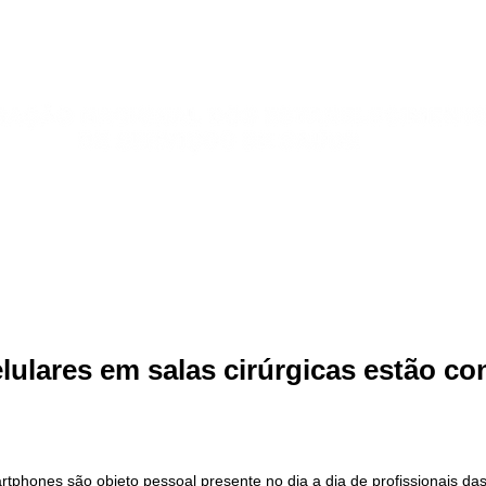
Publicações
Jurídico
Sindicatos
Galeria de Fotos
lulares em salas cirúrgicas estão c
rtphones são objeto pessoal presente no dia a dia de profissionais das