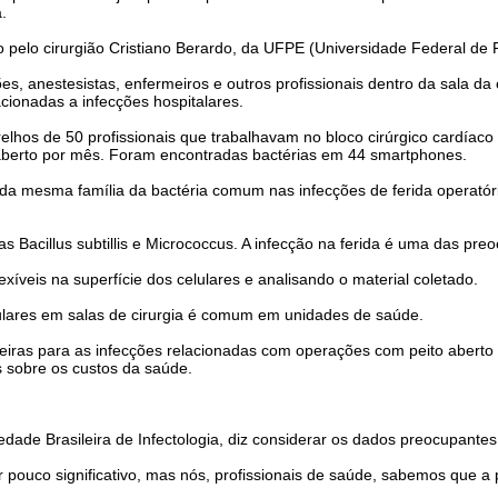
.
 pelo cirurgião Cristiano Berardo, da UFPE (Universidade Federal de
es, anestesistas, enfermeiros e outros profissionais dentro da sala d
cionadas a infecções hospitalares.
lhos de 50 profissionais que trabalhavam no bloco cirúrgico cardíaco 
aberto por mês. Foram encontradas bactérias em 44 smartphones.
da mesma família da bactéria comum nas infecções de ferida operatória
 Bacillus subtillis e Micrococcus. A infecção na ferida é uma das pre
lexíveis na superfície dos celulares e analisando o material coletado.
lulares em salas de cirurgia é comum em unidades de saúde.
eiras para as infecções relacionadas com operações com peito aberto
s sobre os custos da saúde.
edade Brasileira de Infectologia, diz considerar os dados preocupantes
r pouco significativo, mas nós, profissionais de saúde, sabemos que a