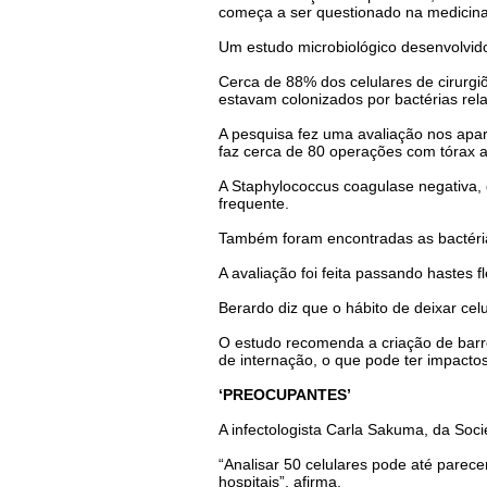
começa a ser questionado na medicina
Um estudo microbiológico desenvolvido
Cerca de 88% dos celulares de cirurgiõ
estavam colonizados por bactérias rela
A pesquisa fez uma avaliação nos apare
faz cerca de 80 operações com tórax 
A Staphylococcus coagulase negativa, 
frequente.
Também foram encontradas as bactérias
A avaliação foi feita passando hastes f
Berardo diz que o hábito de deixar ce
O estudo recomenda a criação de barr
de internação, o que pode ter impacto
‘PREOCUPANTES’
A infectologista Carla Sakuma, da Soci
“Analisar 50 celulares pode até parece
hospitais”, afirma.