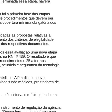
. Terminada essa etapa, haverá
foi a primeira fase das etapas
 de procedimentos que devem ser
a cobertura mínima obrigatória dos
icadas as propostas relativas à
o dos critérios de elegibilidade.
os dos respectivos documentos.
Após essa avaliação uma nova etapa
os na RN nº 439. O resultado é que
procedimentos e 25 a termos
de, acurácia e segurança da tecnologia
 médicos. Além disso, houve
ssionais não médicos, prestadores de
sse é o intervalo mínimo, tendo em
 instrumento de regulação da agência
s. "Dessa forma, contribuímos para