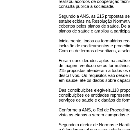
realizou acordos de cooperação técn
consulta pública à sociedade.
Segundo a ANS, as 215 propostas sele
estabelecidas na Resolução Normativ
cobertos pelos planos de saúde. De a
planos de saúde e ampliou a participa
Inicialmente, todos os formulários r
inclusão de medicamentos e procedime
Com os de termos descritivos, a sele
Foram considerados aptos na análise 
de triagem verificou se os formulário
215 propostas atenderam a todos os 
descritivos. Os requisitos vão desde a
em saúde, até os dados sobre capaci
Das contribuições elegíveis,118 prop
contribuições de entidades representa
serviços de saúde e cidadãos de forma
Conforme a ANS, o Rol de Procedimen
vista as etapas a serem cumpridas e
Segundo o diretor de Normas e Habili
e é fundamental que a sociedade acom