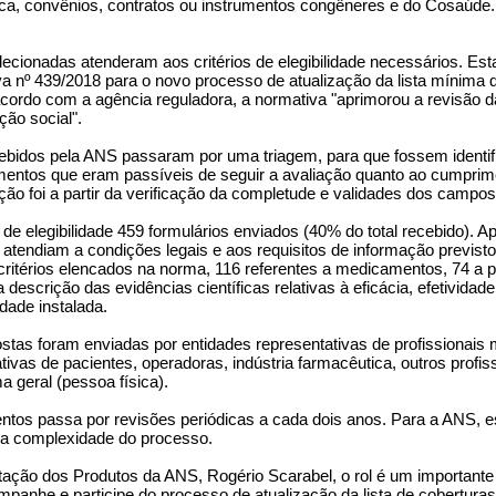
ica, convênios, contratos ou instrumentos congêneres e do Cosaúde
cionadas atenderam aos critérios de elegibilidade necessários. Esta 
a nº 439/2018 para o novo processo de atualização da lista mínima
cordo com a agência reguladora, a normativa "aprimorou a revisão d
ção social".
ecebidos pela ANS passaram por uma triagem, para que fossem identif
ntos que eram passíveis de seguir a avaliação quanto ao cumpriment
ção foi a partir da verificação da completude e validades dos camp
de elegibilidade 459 formulários enviados (40% do total recebido). 
s atendiam a condições legais e aos requisitos de informação previst
critérios elencados na norma, 116 referentes a medicamentos, 74 a 
 descrição das evidências científicas relativas à eficácia, efetivida
dade instalada.
ostas foram enviadas por entidades representativas de profissionais
tivas de pacientes, operadoras, indústria farmacêutica, outros profi
 geral (pessoa física).
tos passa por revisões periódicas a cada dois anos. Para a ANS, e
 a complexidade do processo.
tação dos Produtos da ANS, Rogério Scarabel, o rol é um importante
panhe e participe do processo de atualização da lista de cobertura