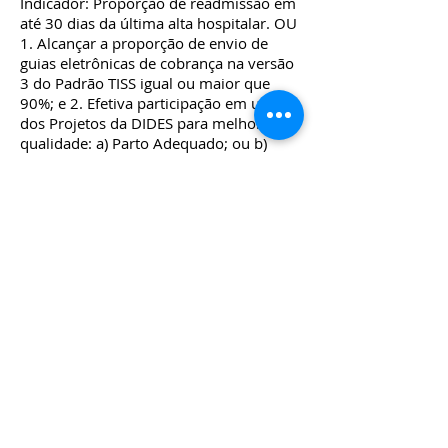
Indicador: Proporção de readmissão em
até 30 dias da última alta hospitalar. OU
1. Alcançar a proporção de envio de
guias eletrônicas de cobrança na versão
3 do Padrão TISS igual ou maior que
90%; e 2. Efetiva participação em um
dos Projetos da DIDES para melhoria da
qualidade: a) Parto Adequado; ou b)
Idoso Bem Cuidado; ou c) OncoRede;
Hospital-dia - 1. Alcançar a proporção
de envio de guias eletrônicas de
cobrança na versão 3 do Padrão TISS
igual ou maior que 90%; e 2. Ter Núcleo
de segurança do paciente cadastrado na
Agência Nacional de Vigilância Sanitária
(ANVISA); e OU 1. Alcançar a proporção
de envio de guias eletrônicas de
cobrança na versão 3 do Padrão TISS
igual ou maior que 90%; e 2. Informar o
resultado do Indicador: Taxa de retorno
não planejado para sala de cirurgia,
quando couber (Hospital-dia Cirúrgico).