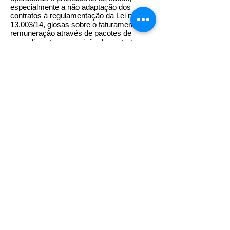
especialmente a não adaptação dos
contratos à regulamentação da Lei nº
13.003/14, glosas sobre o faturamento,
remuneração através de pacotes de
procedimentos e rescisão de contratos; e
o aprimoramento dos canais para
recebimento e tratamento das demandas
relativas ao relacionamento entre
operadoras e prestadores de serviços.
A ANS irá comunicar formalmente os
participantes, com a convocação para a
primeira reunião do grupo. A expectativa é
que isso ocorra ainda este mês.
Fonte: ANS
Todos os direitos reservados
2002 - 2027
.
Federação Nacional dos Estabelecimentos de
Serviços de Saúde.
fenaess@fenaess.org.br
SRTVS - Quadra 701 - Bloco "E" - Lotes 2/4 -
Edifício Palácio do Rádio II - Salas 227/228
Telefone - 61-3202.4323
Asa Sul - Brasília/DF - Cep: 70340-902