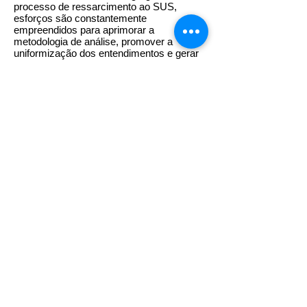
processo de ressarcimento ao SUS,
esforços são constantemente
empreendidos para aprimorar a
metodologia de análise, promover a
uniformização dos entendimentos e gerar
mais eficiência no processo de
ressarcimento”, explica o diretor.
A identificação de atendimentos de
beneficiários é obtida após um cruzamento
de dados da ANS e informações
registradas no SUS por Autorização de
Internação Hospitalar (AIH) e Autorização
de Procedimento Ambulatorial (APAC). O
resultado do cruzamento é enviado por
ABI para as operadoras, que podem
acatar a cobrança ou contestá-la. O não
pagamento do ressarcimento
comprovadamente devido pela operadora
resulta na inscrição em dívida ativa e no
Cadastro Informativo de Créditos não
Quitados do Setor Público Federal
(CADIN), bem como a cobrança judicial.
Em 2017, foram encaminhados R$ 137,07
milhões para inscrição em dívida ativa.