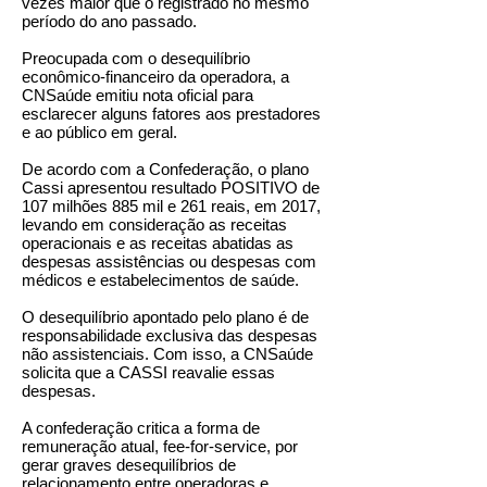
vezes maior que o registrado no mesmo
período do ano passado.
Preocupada com o desequilíbrio
econômico-financeiro da operadora, a
CNSaúde emitiu nota oficial para
esclarecer alguns fatores aos prestadores
e ao público em geral.
De acordo com a Confederação, o plano
Cassi apresentou resultado POSITIVO de
107 milhões 885 mil e 261 reais, em 2017,
levando em consideração as receitas
operacionais e as receitas abatidas as
despesas assistências ou despesas com
médicos e estabelecimentos de saúde.
O desequilíbrio apontado pelo plano é de
responsabilidade exclusiva das despesas
não assistenciais. Com isso, a CNSaúde
solicita que a CASSI reavalie essas
despesas.
A confederação critica a forma de
remuneração atual, fee-for-service, por
gerar graves desequilíbrios de
relacionamento entre operadoras e