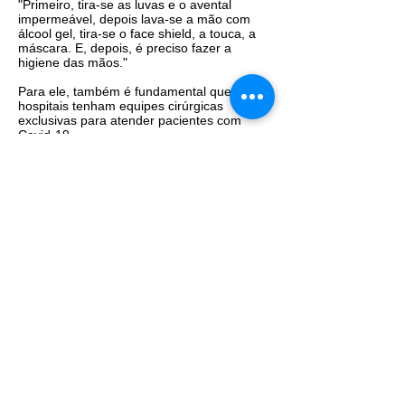
"Primeiro, tira-se as luvas e o avental
impermeável, depois lava-se a mão com
álcool gel, tira-se o face shield, a touca, a
máscara. E, depois, é preciso fazer a
higiene das mãos."
Para ele, também é fundamental que os
hospitais tenham equipes cirúrgicas
exclusivas para atender pacientes com
Covid-19.
"Não dá para sair de sala de operação e
realizar em seguida um procedimento num
doente sem Covid-19."
Na opinião de Luiz Von Bahten, presidente
do Colégio Brasileiro de Cirurgiões,
ambientes cirúrgicos vão precisar ser
revistos -com salas de pressão atmosférica
negativa, por exemplo.
"Essas salas praticamente inexistem nos
nossos ambientes do ensino médico.
Vamos também ter que rever o
ensinamentos dos alunos sobre
paramentação e desparamentação", afirma.
Segundo ele, esses equipamentos de