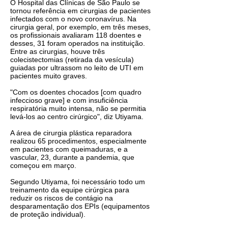
O Hospital das Clínicas de São Paulo se
tornou referência em cirurgias de pacientes
infectados com o novo coronavírus. Na
cirurgia geral, por exemplo, em três meses,
os profissionais avaliaram 118 doentes e
desses, 31 foram operados na instituição.
Entre as cirurgias, houve três
colecistectomias (retirada da vesícula)
guiadas por ultrassom no leito de UTI em
pacientes muito graves.
"Com os doentes chocados [com quadro
infeccioso grave] e com insuficiência
respiratória muito intensa, não se permitia
levá-los ao centro cirúrgico", diz Utiyama.
A área de cirurgia plástica reparadora
realizou 65 procedimentos, especialmente
em pacientes com queimaduras, e a
vascular, 23, durante a pandemia, que
começou em março.
Segundo Utiyama, foi necessário todo um
treinamento da equipe cirúrgica para
reduzir os riscos de contágio na
desparamentação dos EPIs (equipamentos
de proteção individual).