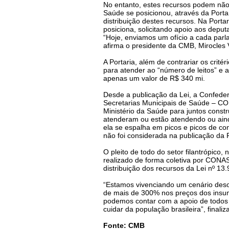
No entanto, estes recursos podem não 
Saúde se posicionou, através da Porta
distribuição destes recursos. Na Porta
posiciona, solicitando apoio aos deputa
“Hoje, enviamos um ofício a cada parla
afirma o presidente da CMB, Mirocles 
A Portaria, além de contrariar os crité
para atender ao “número de leitos” e a
apenas um valor de R$ 340 mi.
Desde a publicação da Lei, a Confede
Secretarias Municipais de Saúde – CO
Ministério da Saúde para juntos constr
atenderam ou estão atendendo ou aind
ela se espalha em picos e picos de co
não foi considerada na publicação da P
O pleito de todo do setor filantrópico
realizado de forma coletiva por CONAS
distribuição dos recursos da Lei nº 13
“Estamos vivenciando um cenário des
de mais de 300% nos preços dos insu
podemos contar com a apoio de todos 
cuidar da população brasileira”, finaliz
Fonte: CMB