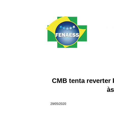
Home
FENAESS
Notícias
CMB tenta reverter P
às
29/05/2020