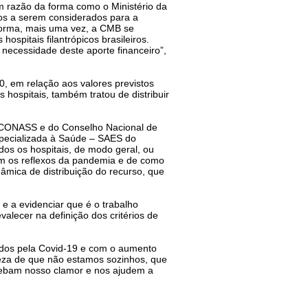
m razão da forma como o Ministério da
ios a serem considerados para a
a forma, mais uma vez, a CMB se
ospitais filantrópicos brasileiros.
 necessidade deste aporte financeiro”,
20, em relação aos valores previstos
 hospitais, também tratou de distribuir
– CONASS e do Conselho Nacional de
specializada à Saúde – SAES do
dos os hospitais, de modo geral, ou
em os reflexos da pandemia e de como
âmica de distribuição do recurso, que
 e a evidenciar que é o trabalho
lecer na definição dos critérios de
dos pela Covid-19 e com o aumento
eza de que não estamos sozinhos, que
ecebam nosso clamor e nos ajudem a