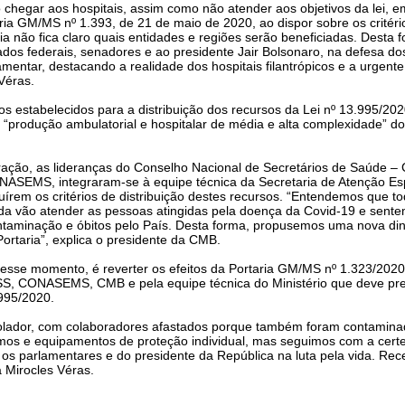
chegar aos hospitais, assim como não atender aos objetivos da lei, e
ria GM/MS nº 1.393, de 21 de maio de 2020, ao dispor sobre os critér
ria não fica claro quais entidades e regiões serão beneficiadas. Dest
dos federais, senadores e ao presidente Jair Bolsonaro, na defesa dos h
mentar, destacando a realidade dos hospitais filantrópicos e a urgente
Véras.
rios estabelecidos para a distribuição dos recursos da Lei nº 13.995/20
 “produção ambulatorial e hospitalar de média e alta complexidade” dos
ração, as lideranças do Conselho Nacional de Secretários de Saúde 
NASEMS, integraram-se à equipe técnica da Secretaria de Atenção E
uírem os critérios de distribuição destes recursos. “Entendemos que to
a vão atender as pessoas atingidas pela doença da Covid-19 e sent
ntaminação e óbitos pelo País. Desta forma, propusemos uma nova din
ortaria”, explica o presidente da CMB.
, nesse momento, é reverter os efeitos da Portaria GM/MS nº 1.323/2020
S, CONASEMS, CMB e pela equipe técnica do Ministério que deve preva
.995/2020.
olador, com colaboradores afastados porque também foram contamina
mos e equipamentos de proteção individual, mas seguimos com a cert
os parlamentares e do presidente da República na luta pela vida. R
a Mirocles Véras.