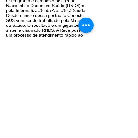
O Programa é composto pela Rede
Nacional de Dados em Saúde (RNDS) e
pela Informatização da Atenção à Saúde.
Desde o início dessa gestão, o Conecte
SUS vem sendo trabalhado pelo Ministério
da Saúde. O resultado é um gigantesco
sistema chamado RNDS. A Rede possibilita
um processo de atendimento rápido ao
cidadão, já que concentra muitas
informações para o médico tomar decisão
sobre o cuidado ao paciente e sua
continuidade. Isso gera previsibilidade e
economia de dinheiro público. Além disso, a
RNDS possibilita evitar fraudes e não
repetir exames, por exemplo.
“Sem unificar os dados, não há a
possibilidade de monitorar, identificar o
desperdício, saber como pode ser mais
eficiente”, afirma Jacson Venâncio de
Barros, diretor do Departamento de
Informática do SUS (DATASUS).
Modelo começa por Alagoas
Agora chega a hora de conectar as
informações da porta de entrada do SUS
nesta rede nacional de dados, ou seja, a