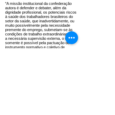
“A missão institucional da confederação
autora é defender e debater, além da
dignidade profissional, os potenciais riscos
à saúde dos trabalhadores brasileiros do
setor da saúde, que inadvertidamente, ou
muito possivelmente pela necessidade
premente do emprego, submetam-se às
condições de trabalho extraordinárias sem
a necessária supervisão externa, o que
somente é possível pela pactuação do
instrumento normativo e coletivo de
trabalho”, afirma a CNTS.
Relator da ação, o ministro Marco Aurélio
adotou o rito abreviado previsto na Lei das
ADIs (Lei 9.868/1999), que permite que a
ação seja julgada diretamente no mérito
pelo Plenário, sem prévia análise do
pedido de liminar. O relator requisitou
informações aos presidentes da
República, da Câmara dos Depuatdos e
do Senado Federal, bem como as
manifestações da Advocacia-Geral da
União (AGU) e Procuradoria-Geral da
República (PGR). ADI 5994