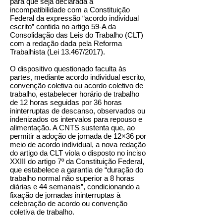
para que seja declarada a
incompatibilidade com a Constituição
Federal da expressão “acordo individual
escrito” contida no artigo 59-A da
Consolidação das Leis do Trabalho (CLT)
com a redação dada pela Reforma
Trabalhista (Lei 13.467/2017).
O dispositivo questionado faculta às
partes, mediante acordo individual escrito,
convenção coletiva ou acordo coletivo de
trabalho, estabelecer horário de trabalho
de 12 horas seguidas por 36 horas
ininterruptas de descanso, observados ou
indenizados os intervalos para repouso e
alimentação. A CNTS sustenta que, ao
permitir a adoção de jornada de 12×36 por
meio de acordo individual, a nova redação
do artigo da CLT viola o disposto no inciso
XXIII do artigo 7º da Constituição Federal,
que estabelece a garantia de “duração do
trabalho normal não superior a 8 horas
diárias e 44 semanais”, condicionando a
fixação de jornadas ininterruptas à
celebração de acordo ou convenção
coletiva de trabalho.