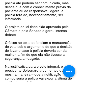
polícia até poderia ser comunicada, mas
desde que com o conhecimento prévio da
paciente ou do responsável. Agora, a
polícia terá de, necessariamente, ser
informada.
O projeto de lei tinha sido aprovado pela
Câmara e pelo Senado e gerou intenso
debate.
Críticos ao texto defendiam a manutenção
do veto sob o argumento de que a decisão
de levar o caso à polícia deveria ser da
mulher, a fim de que ela não tivesse a
segurança ameaçada.
Na justificativa para o veto integral, o
presidente Bolsonaro argumentou da
mesma maneira – que a notificação
compulsória à polícia vai expor a vítima de
violência doméstica.
No documento enviado ao Congresso para
esclarecer a razão do veto, o presidente
afirmou que, “ao determinar a identificação
da vítima, mesmo sem o seu consentimento
e ainda que não haja risco de morte,