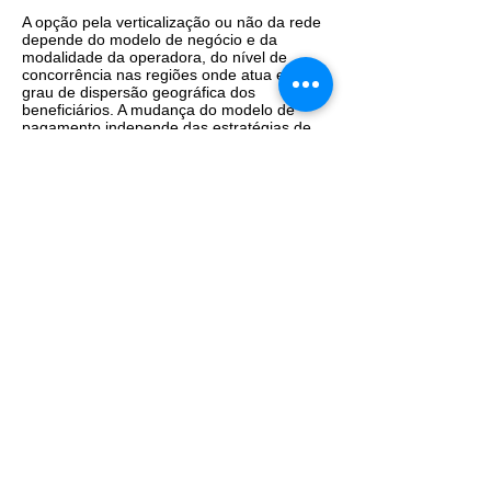
A opção pela verticalização ou não da rede
depende do modelo de negócio e da
modalidade da operadora, do nível de
concorrência nas regiões onde atua e do
grau de dispersão geográfica dos
beneficiários. A mudança do modelo de
pagamento independe das estratégias de
estruturação da rede de prestadores de
serviços de saúde (hospitais, clínicas e
laboratórios). É fundamental que o novo
modelo seja implementado de forma
gradual, permitindo a adaptação do
prestador, e que esteja prevista redução de
riscos financeiros para os prestadores na
fase inicial.
Autor: Luciana Casemiro Referência: O
Globo
Fonte: O Globo
Todos os direitos reservados
2002 - 2027
.
Federação Nacional dos Estabelecimentos de
Serviços de Saúde.
fenaess@fenaess.org.br
SRTVS - Quadra 701 - Bloco "E" - Lotes 2/4 -