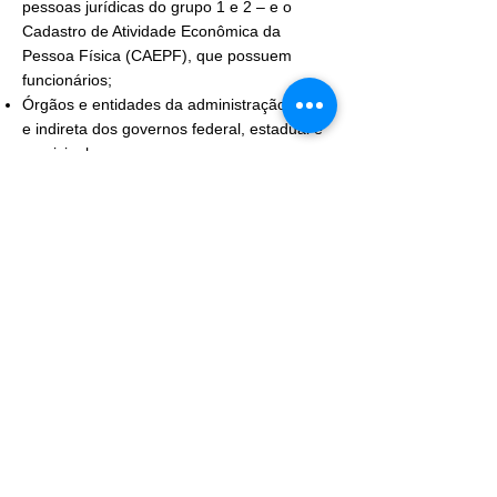
pessoas jurídicas do grupo 1 e 2 – e o
Cadastro de Atividade Econômica da
Pessoa Física (CAEPF), que possuem
funcionários;
Órgãos e entidades da administração direta
e indireta dos governos federal, estadual e
municipal;
Condomínios e cartórios extrajudiciais.
Novidades
A Rais 2019 traz algumas novidades, como
a declaração obrigatória do número CPF
para todos trabalhadores e novo padrão
para preenchimento do campo relacionado
ao número da carteira de trabalho.
Outra novidade é que, a partir deste ano,
as datas de abertura e encerramento da
recepção da Rais serão definidas por meio
do Manual de Orientação, publicado no
Portal da RAIS.
Como declarar
Todas as orientações sobre como fazer a