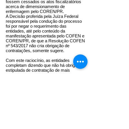
fossem cessados os atos fiscalizatórios
acerca de dimensionamento de
enfermagem pelo COREN/PR.
A Decisão proferida pela Juíza Federal
responsável pela condução do processo
foi por negar o requerimento das
entidades, até pelo conteúdo da
manifestação apresentada pelo COFEN e
COREN/PR, de que a Resolução COFEN
nº 543/2017 não cria obrigação de
contratações, somente sugere.
Com este raciocínio, as entidades
completam dizendo que não há obrigação
estipulada de contratação de mais
profissionais, com base na mencionada
Resolução, e que nenhuma Certidão de
Regularidade Técnica será negada, nem
mesmo serão tomadas medidas
administrativas contra qualquer hospital e
prestador de serviços de saúde.
Com isto, é de suma importância que se
houver qualquer negativa de emissão de
Certidão de Regularidade Técnica pelo
COREN/PR, com base em
dimensionamento de enfermagem, esta