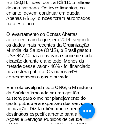
R$ 130,8 bilhões, contra R$ 115,5 bilhões
do ano passado. Os investimentos, no
entanto, devem continuar em queda.
Apenas R$ 5,4 bilhões foram autorizados
para este ano.
O levantamento do Contas Abertas
acrescenta ainda que, em 2014, segundo
os dados mais recentes da Organização
Mundial da Saúde (OMS), o Brasil gastou
US$ 947,40 para custear a saúde de cada
cidadão durante o ano todo. Menos da
metade desse valor - 46% - foi financiado
pela esfera pública. Os outros 54%
correspondem a gasto privado.
Em nota divulgada pela ONG, o Ministério
da Saúde afirma adotar uma gestão
austera para o melhor planejamento do
gasto público e a expansão dos serviços à
população. Diz também que os recursos
destinados especificamente para a rubrica
Ações e Serviços Públicos de Saúde
(ASP) cresceu mais de 86% entre 2010 e
2017, passando de R$ 61,9 bilhões para
R$ 115,3 milhões, considerando valores