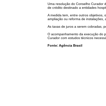
Uma resolução do Conselho Curador do
de crédito destinado a entidades hospi
A medida tem, entre outros objetivos, 
ampliação ou reforma de instalações,
As taxas de juros a serem cobradas, p
O acompanhamento da execução do prog
Curador com estudos técnicos necessá
Fonte: Agência Brasil
Todos os direitos reservados 2002 - 202
fenaess@fenaess.org.br
SRTVS - Quadra 701 - Bloco "E" - Lotes 2/
Telefone - 61-3202.4323
Asa Sul - Brasília/DF - Cep: 70340-902