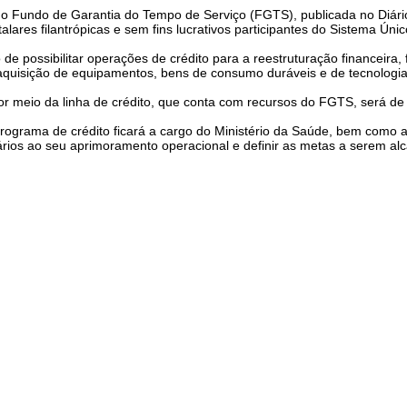
 Fundo de Garantia do Tempo de Serviço (FGTS), publicada no Diário
talares filantrópicas e sem fins lucrativos participantes do Sistema Ún
o de possibilitar operações de crédito para a reestruturação financeira
 aquisição de equipamentos, bens de consumo duráveis e de tecnologia
or meio da linha de crédito, que conta com recursos do FGTS, será d
rama de crédito ficará a cargo do Ministério da Saúde, bem como a 
rios ao seu aprimoramento operacional e definir as metas a serem al
7. Federação Nacional dos Estabelecimentos de Serviços de Saúde.
4 - Edifício Palácio do Rádio II - Salas 227/228