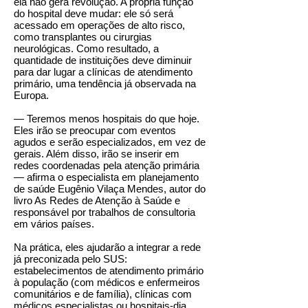
ela não gera revolução. A própria função
do hospital deve mudar: ele só será
acessado em operações de alto risco,
como transplantes ou cirurgias
neurológicas. Como resultado, a
quantidade de instituições deve diminuir
para dar lugar a clínicas de atendimento
primário, uma tendência já observada na
Europa.
— Teremos menos hospitais do que hoje.
Eles irão se preocupar com eventos
agudos e serão especializados, em vez de
gerais. Além disso, irão se inserir em
redes coordenadas pela atenção primária
— afirma o especialista em planejamento
de saúde Eugênio Vilaça Mendes, autor do
livro As Redes de Atenção à Saúde e
responsável por trabalhos de consultoria
em vários países.
Na prática, eles ajudarão a integrar a rede
já preconizada pelo SUS:
estabelecimentos de atendimento primário
à população (com médicos e enfermeiros
comunitários e de família), clínicas com
médicos especialistas ou hospitais-dia