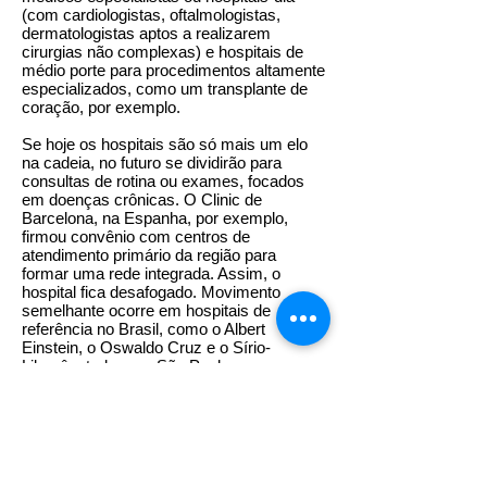
(com cardiologistas, oftalmologistas,
dermatologistas aptos a realizarem
cirurgias não complexas) e hospitais de
médio porte para procedimentos altamente
especializados, como um transplante de
coração, por exemplo.
Se hoje os hospitais são só mais um elo
na cadeia, no futuro se dividirão para
consultas de rotina ou exames, focados
em doenças crônicas. O Clinic de
Barcelona, na Espanha, por exemplo,
firmou convênio com centros de
atendimento primário da região para
formar uma rede integrada. Assim, o
hospital fica desafogado. Movimento
semelhante ocorre em hospitais de
referência no Brasil, como o Albert
Einstein, o Oswaldo Cruz e o Sírio-
Libanês, todos em São Paulo.
— É importante reforçar o cuidado
primário, não só em ter mais médicos de
família, mas também mais fisioterapeutas,
enfermeiros e outros profissionais. Além
disso, a tecnologia está trazendo uma