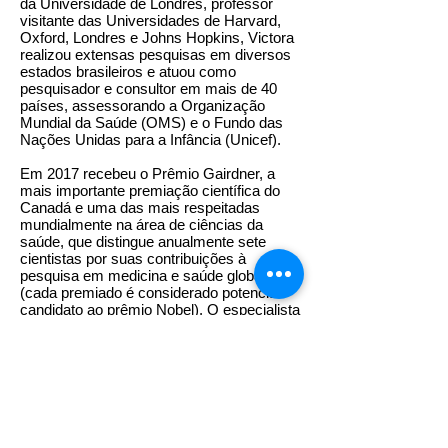
da Universidade de Londres, professor
visitante das Universidades de Harvard,
Oxford, Londres e Johns Hopkins, Victora
realizou extensas pesquisas em diversos
estados brasileiros e atuou como
pesquisador e consultor em mais de 40
países, assessorando a Organização
Mundial da Saúde (OMS) e o Fundo das
Nações Unidas para a Infância (Unicef).
Em 2017 recebeu o Prêmio Gairdner, a
mais importante premiação científica do
Canadá e uma das mais respeitadas
mundialmente na área de ciências da
saúde, que distingue anualmente sete
cientistas por suas contribuições à
pesquisa em medicina e saúde global
(cada premiado é considerado potencial
candidato ao prêmio Nobel). O especialista
também foi vencedor de vários outros
prêmios nacionais e internacionais.