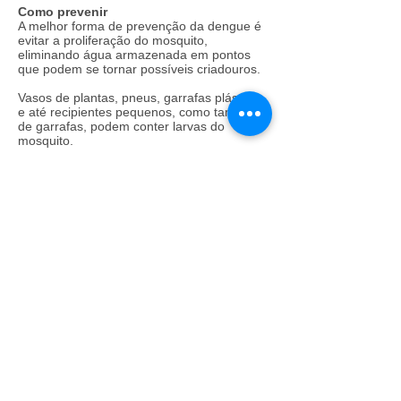
Como prevenir
A melhor forma de prevenção da dengue é
evitar a proliferação do mosquito,
eliminando água armazenada em pontos
que podem se tornar possíveis criadouros.
Vasos de plantas, pneus, garrafas plásticas
e até recipientes pequenos, como tampas
de garrafas, podem conter larvas do
mosquito.
Para quem vai viajar nas férias de julho, a
orientação é substituir a água dos pratos
dos vasos de planta por areia, deixar a
caixa d´água tampada e cobrir todos os
grandes reservatórios de água, como as
piscinas.
Sintomas
Os principais sintomas da dengue são febre
alta (acima de 38,5ºC), dores musculares
intensas, dor nos olhos, mal estar, falta de
apetite, dor de cabeça e manchas
vermelhas no corpo.
A infecção pode ser sem sintomas, leve ou
grave. Se for grave, a doença pode
provocar perda de peso, náuseas e