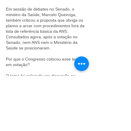
Em sessão de debates no Senado, o
ministro da Saúde, Marcelo Queiroga,
também criticou a proposta que obriga os
planos a arcar com procedimentos fora da
lista de referência básica da ANS.
Consultados agora, após a votação no
Senado, nem ANS nem o Ministério da
Saúde se posicionaram.
Por que o Congresso colocou esse tema
em votação?
O tema foi colocado em discussão na
Câmara dos Deputados e no Senado
depois que o Superior Tribunal de Justiça
(STJ) decidiu, em junho deste ano,
restringir os procedimentos oferecidos
pelas operadoras de planos de saúde no
País. A decisão do STJ tornou o rol
“taxativo”, ou seja, houve o entendimento
de que os itens descritos no rol seriam os
únicos que poderiam ser exigidos aos