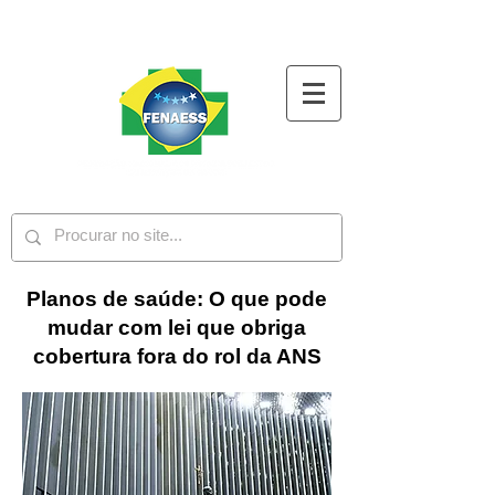
Planos de saúde: O que pode
mudar com lei que obriga
cobertura fora do rol da ANS