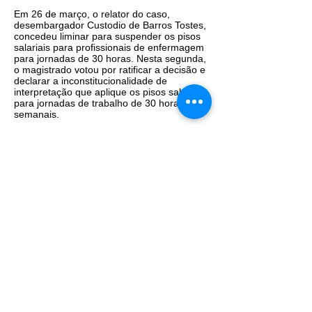
Em 26 de março, o relator do caso,
desembargador Custodio de Barros Tostes,
concedeu liminar para suspender os pisos
salariais para profissionais de enfermagem
para jornadas de 30 horas. Nesta segunda,
o magistrado votou por ratificar a decisão e
declarar a inconstitucionalidade de
interpretação que aplique os pisos salariais
para jornadas de trabalho de 30 horas
semanais.
Na liminar, Tostes apontou que, em 2018, o
Órgão Especial do TJ-RJ suspendeu norma
semelhante. Na ocasião, os
desembargadores ressaltaram que a Lei
Complementar 103/2000 autorizou os
estados a definirem pisos salariais de
categorias profissionais, mas não
regulamentar jornada de trabalho. O relator
citou que a decisão foi mantida pelo
ministro Dias Toffoli, atual presidente do
Supremo Tribunal Federal.
Processo
0015375-75.2019.8.19
.0000
Fonte: Conjur