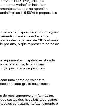
a nervoso (+48,16%), sistema
 menores variações incluíram:
icamentos atuantes no aparelho
e antialérgicos (+9,56%) e preparados
bjetivo de disponibilizar informações
icamentos transacionados entre
izadas desde janeiro de 2015 através
e por ano, o que representa cerca de
 e suprimentos hospitalares. A cada
s de referência, levando em
: (i) quantidade de produtos
com uma cesta de valor total
eços de cada grupo terapêutico,
os de medicamentos em farmácias,
dos custos dos hospitais e/ou planos
tocolos de tratamento/atendimento e