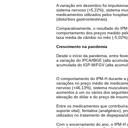
A variação em dezembro foi impulsiona
sistema nervoso (+5,22%), sistema musc
medicamentos utilizados pelos hospitai
(distúrbios gastrointestinais).
Comparativamente, o resultado do IPM
comportamento dos preços medido pelo
taxa média de câmbio no mês (-5,02%)
Crescimento na pandemia
Desde o início da pandemia, entre fev
a variação do IPCA/IBGE (alta acumula
acumulada do IGP-M/FGV (alta acumula
O comportamento do IPM-H durante a p
variações no preço médio de medicamen
nervoso (+46,13%), sistema musculoesqu
aumentos a um ou vários dos seguinte
elevação do dólar e do preço de insumos
Entre os medicamentos que contribuíra
suporte vital), fentalina (analgésico), 
utilizados no tratamento de dispepsia/úl
Com o encerramento do ano, o IPM-H ac