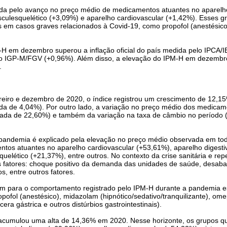
da pelo avanço no preço médio de medicamentos atuantes no aparelho
ulesquelético (+3,09%) e aparelho cardiovascular (+1,42%). Esses gru
s em casos graves relacionados à Covid-19, como propofol (anestésico)
-H em dezembro superou a inflação oficial do país medida pelo IPCA
 IGP-M/FGV (+0,96%). Além disso, a elevação do IPM-H em dezembro
.
ereiro e dezembro de 2020, o índice registrou um crescimento de 12,1
da de 4,04%). Por outro lado, a variação no preço médio dos medicame
da de 22,60%) e também da variação na taxa de câmbio no período 
andemia é explicado pela elevação no preço médio observada em tod
tos atuantes no aparelho cardiovascular (+53,61%), aparelho digesti
elético (+21,37%), entre outros. No contexto da crise sanitária e repe
s fatores: choque positivo da demanda das unidades de saúde, desab
, entre outros fatores.
m para o comportamento registrado pelo IPM-H durante a pandemia est
propofol (anestésico), midazolam (hipnótico/sedativo/tranquilizante), om
cera gástrica e outros distúrbios gastrointestinais).
umulou uma alta de 14,36% em 2020. Nesse horizonte, os grupos que 