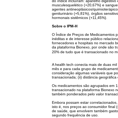
do índice incluíram: aparelho digestiv
musculesquelético (+20,67%) e sangue 
agentes antineoplásicos/quimioterápico
geniturinário (+5,81%), órgãos sensitiv
hormonais sistêmicos (+11,45%).
Sobre o IPM-H
O Índice de Preços de Medicamentos par
inéditas e de interesse público relac
fornecedores e hospitais no mercado b
da plataforma Bionexo, por onde são t
20% de tudo que é transacionado no me
A health tech conecta mais de duas mil
mês e para cada grupo de medicamentos
consideração algumas variáveis que pod
transacionada; (ii) distância geográfica
Os medicamentos são agrupados em 13 g
transacionado na plataforma Bionexo n
também ponderados pelo valor transac
Embora possam estar correlacionados
isto é, nos preços ao consumidor final
de saúde, que envolvem também gastos
segundo frequência de uso.