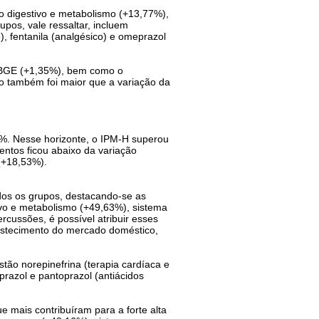
 digestivo e metabolismo (+13,77%),
pos, vale ressaltar, incluem
, fentanila (analgésico) e omeprazol
/IBGE (+1,35%), bem como o
 também foi maior que a variação da
5%. Nesse horizonte, o IPM-H superou
ntos ficou abaixo da variação
(+18,53%).
os os grupos, destacando-se as
vo e metabolismo (+49,63%), sistema
rcussões, é possível atribuir esses
astecimento do mercado doméstico,
ão norepinefrina (terapia cardíaca e
eprazol e pantoprazol (antiácidos
mais contribuíram para a forte alta