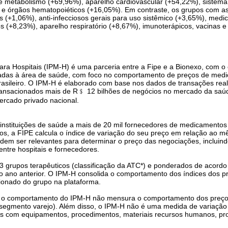
o e metabolismo (+69,96%), aparelho cardiovascular (+54,22%), sistem
e órgãos hematopoiéticos (+16,05%). Em contraste, os grupos com as
s (+1,06%), anti-infecciosos gerais para uso sistêmico (+3,65%), med
os (+8,23%), aparelho respiratório (+8,67%), imunoterápicos, vacinas 
a Hospitais (IPM-H) é uma parceria entre a Fipe e a Bionexo, com o o
ionadas à área de saúde, com foco no comportamento de preços de med
rasileiro. O IPM-H é elaborado com base nos dados de transações real
ransacionados mais de R﹩ 12 bilhões de negócios no mercado da saúd
rcado privado nacional.
 instituições de saúde a mais de 20 mil fornecedores de medicamentos
, a FIPE calcula o índice de variação do seu preço em relação ao mê
em ser relevantes para determinar o preço das negociações, incluindo
 entre hospitais e fornecedores.
rupos terapêuticos (classificação da ATC*) e ponderados de acordo 
o ano anterior. O IPM-H consolida o comportamento dos índices dos pr
ionado do grupo na plataforma.
, o comportamento do IPM-H não mensura o comportamento dos preç
 (segmento varejo). Além disso, o IPM-H não é uma medida de variação 
 com equipamentos, procedimentos, materiais recursos humanos, pro