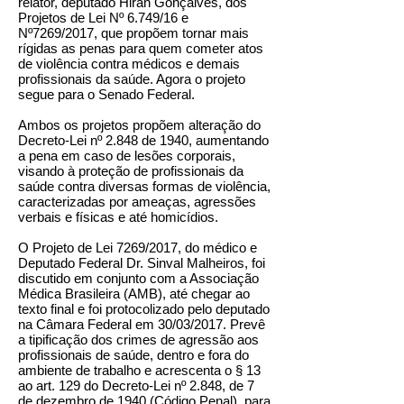
relator, deputado Hiran Gonçalves, dos
Projetos de Lei Nº 6.749/16 e
Nº7269/2017, que propõem tornar mais
rígidas as penas para quem cometer atos
de violência contra médicos e demais
profissionais da saúde. Agora o projeto
segue para o Senado Federal.
Ambos os projetos propõem alteração do
Decreto-Lei nº 2.848 de 1940, aumentando
a pena em caso de lesões corporais,
visando à proteção de profissionais da
saúde contra diversas formas de violência,
caracterizadas por ameaças, agressões
verbais e físicas e até homicídios.
O Projeto de Lei 7269/2017, do médico e
Deputado Federal Dr. Sinval Malheiros, foi
discutido em conjunto com a Associação
Médica Brasileira (AMB), até chegar ao
texto final e foi protocolizado pelo deputado
na Câmara Federal em 30/03/2017. Prevê
a tipificação dos crimes de agressão aos
profissionais de saúde, dentro e fora do
ambiente de trabalho e acrescenta o § 13
ao art. 129 do Decreto-Lei nº 2.848, de 7
de dezembro de 1940 (Código Penal), para