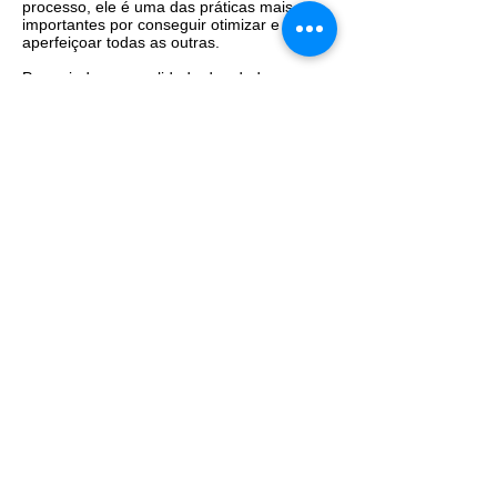
processo, ele é uma das práticas mais
importantes por conseguir otimizar e
aperfeiçoar todas as outras.
Para ajudar na qualidade dos dados e para
que os profissionais consigam a
minimização dos riscos, pode-se realizar o
tratamento por meio de:
- Análise da integridade de dados que
garante consistência e precisão. A
integridade é um fator de segurança para
um projeto ou qualquer solução utilizada
para armazenar, processar ou recuperar
informações.
- Reconhecimento de dados inconsistentes.
Só assim é possível ver se o que foi
coletado está correto e atende as
necessidades da empresa quanto às
respostas esperadas.
- Regularização e padronização de
formatos e outras características dos dados
armazenados na plataforma de big data. Os
profissionais podem aprimorar isso
configurando e organizando os dados que
representem a mesma informação.