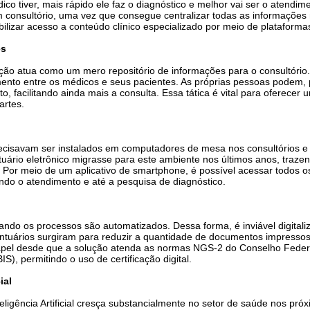
o tiver, mais rápido ele faz o diagnóstico e melhor vai ser o atendime
m consultório, uma vez que consegue centralizar todas as informaçõe
ibilizar acesso a conteúdo clínico especializado por meio de plataforma
es
olução atua como um mero repositório de informações para o consultório
ento entre os médicos e seus pacientes. As próprias pessoas podem, 
, facilitando ainda mais a consulta. Essa tática é vital para oferece
artes.
cisavam ser instalados em computadores de mesa nos consultórios e 
uário eletrônico migrasse para este ambiente nos últimos anos, trazen
e. Por meio de um aplicativo de smartphone, é possível acessar todos
ando o atendimento e até a pesquisa de diagnóstico.
ando os processos são automatizados. Dessa forma, é inviável digitaliz
tuários surgiram para reduzir a quantidade de documentos impressos, 
papel desde que a solução atenda as normas NGS-2 do Conselho Feder
S), permitindo o uso de certificação digital.
ial
teligência Artificial cresça substancialmente no setor de saúde nos pr