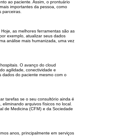
nto ao paciente. Assim, o prontuário
s mais importantes da pessoa, como
s parceiras.
. Hoje, as melhores ferramentas são as
por exemplo, atualizar seus dados
r uma análise mais humanizada, uma vez
hospitais. O avanço do cloud
do agilidade, conectividade e
 os dados do paciente mesmo com o
ar tarefas se o seu consultório ainda é
eliminando arquivos físicos no local.
al de Medicina (CFM) e da Sociedade
óximos anos, principalmente em serviços