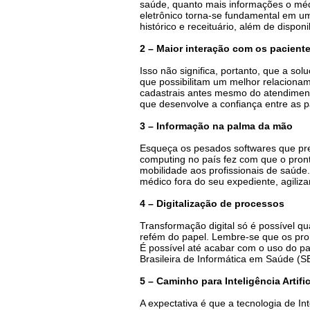
saúde, quanto mais informações o médic
eletrônico torna-se fundamental em u
histórico e receituário, além de dispon
2 – Maior interação com os pacient
Isso não significa, portanto, que a s
que possibilitam um melhor relacionam
cadastrais antes mesmo do atendimento
que desenvolve a confiança entre as p
3 – Informação na palma da mão
Esqueça os pesados softwares que pre
computing no país fez com que o pront
mobilidade aos profissionais de saúd
médico fora do seu expediente, agiliz
4 – Digitalização de processos
Transformação digital só é possível qu
refém do papel. Lembre-se que os pron
É possível até acabar com o uso do 
Brasileira de Informática em Saúde (SBI
5 – Caminho para Inteligência Artific
A expectativa é que a tecnologia de In