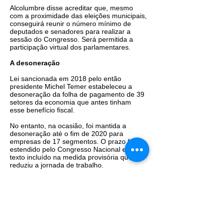
Alcolumbre disse acreditar que, mesmo
com a proximidade das eleições municipais,
conseguirá reunir o número mínimo de
deputados e senadores para realizar a
sessão do Congresso. Será permitida a
participação virtual dos parlamentares.
A desoneração
Lei sancionada em 2018 pelo então
presidente Michel Temer estabeleceu a
desoneração da folha de pagamento de 39
setores da economia que antes tinham
esse benefício fiscal.
No entanto, na ocasião, foi mantida a
desoneração até o fim de 2020 para
empresas de 17 segmentos. O prazo foi
estendido pelo Congresso Nacional em
texto incluído na medida provisória que
reduziu a jornada de trabalho.
As empresas desses setores, em vez de
contribuírem para o Instituto Nacional do
Seguro Social (INSS) sobre a folha de
pagamento com alíquota de 20%, pagam
um percentual – até 4,5% a depender do