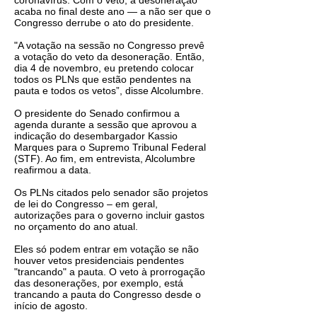
coronavírus. Com o veto, a desoneração
acaba no final deste ano — a não ser que o
Congresso derrube o ato do presidente.
"A votação na sessão no Congresso prevê
a votação do veto da desoneração. Então,
dia 4 de novembro, eu pretendo colocar
todos os PLNs que estão pendentes na
pauta e todos os vetos”, disse Alcolumbre.
O presidente do Senado confirmou a
agenda durante a sessão que aprovou a
indicação do desembargador Kassio
Marques para o Supremo Tribunal Federal
(STF). Ao fim, em entrevista, Alcolumbre
reafirmou a data.
Os PLNs citados pelo senador são projetos
de lei do Congresso – em geral,
autorizações para o governo incluir gastos
no orçamento do ano atual.
Eles só podem entrar em votação se não
houver vetos presidenciais pendentes
"trancando" a pauta. O veto à prorrogação
das desonerações, por exemplo, está
trancando a pauta do Congresso desde o
início de agosto.