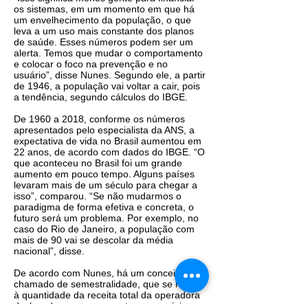
os sistemas, em um momento em que há
um envelhecimento da população, o que
leva a um uso mais constante dos planos
de saúde. Esses números podem ser um
alerta. Temos que mudar o comportamento
e colocar o foco na prevenção e no
usuário”, disse Nunes. Segundo ele, a partir
de 1946, a população vai voltar a cair, pois
a tendência, segundo cálculos do IBGE.
De 1960 a 2018, conforme os números
apresentados pelo especialista da ANS, a
expectativa de vida no Brasil aumentou em
22 anos, de acordo com dados do IBGE. “O
que aconteceu no Brasil foi um grande
aumento em pouco tempo. Alguns países
levaram mais de um século para chegar a
isso”, comparou. “Se não mudarmos o
paradigma de forma efetiva e concreta, o
futuro será um problema. Por exemplo, no
caso do Rio de Janeiro, a população com
mais de 90 vai se descolar da média
nacional”, disse.
De acordo com Nunes, há um conceito
chamado de semestralidade, que se refere
à quantidade da receita total da operadora
deslocada para pagamentos essenciais e,