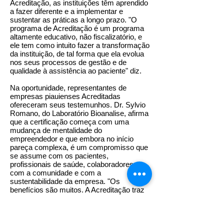
Acreditação, as instituições têm aprendido
a fazer diferente e a implementar e
sustentar as práticas a longo prazo. "O
programa de Acreditação é um programa
altamente educativo, não fiscalizatório, e
ele tem como intuito fazer a transformação
da instituição, de tal forma que ela evolua
nos seus processos de gestão e de
qualidade à assistência ao paciente" diz.
Na oportunidade, representantes de
empresas piauienses Acreditadas
ofereceram seus testemunhos. Dr. Sylvio
Romano, do Laboratório Bioanalise, afirma
que a certificação começa com uma
mudança de mentalidade do
empreendedor e que embora no início
pareça complexa, é um compromisso que
se assume com os pacientes,
profissionais de saúde, colaboradores,
com a comunidade e com a
sustentabilidade da empresa. "Os
benefícios são muitos. A Acreditação traz
uma melhoria na qualidade dos processos,
uma maior padronização e normalização,
e muito mais segurança, tanto para o
empreendedor, quanto para o paciente"