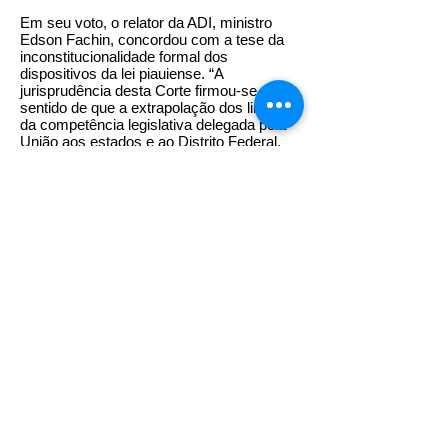
Em seu voto, o relator da ADI, ministro
Edson Fachin, concordou com a tese da
inconstitucionalidade formal dos
dispositivos da lei piauiense. “A
jurisprudência desta Corte firmou-se no
sentido de que a extrapolação dos limites
da competência legislativa delegada pela
União aos estados e ao Distrito Federal,
nos termos do inciso I, parágrafo único,
artigo 22, da Constituição Federal,
representa usurpação de competência
legislativa da União. E, portanto, a lei
estadual de iniciativa parlamentar
extrapola esses limites”, afirmou.
O colegiado, por sugestão do relator,
converteu o julgamento da liminar em
decisão final de mérito e julgou procedente
a ação.
Fonte: STF e CNSaúde
Todos os direitos reservados
2002 - 2027
.
Federação Nacional dos Estabelecimentos de
Serviços de Saúde.